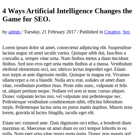
4 Ways Artificial Intelligence Changes the
Game for SEO.
by
admin
/
Tuesday, 21 February 2017
/
Published in
Creative
,
Seo
Lorem ipsum dolor sit amet, consectetur adipiscing elit. Suspendisse
lacinia augue sit amet iaculis varius. Quisque nibh dui, faucibus a
convallis a, semper vitae urna. Nam finibus metus a diam tincidunt
finibus. Sed non eros eget urna mattis finibus at a massa. Vestibulum
eleifend elementum orci, nec ultrices lectus imperdiet eget. Etiam
non turpis at ante dignissim mollis. Quisque in magna est. Vivamus
ullamcorper a est a blandit. Nulla arcu erat, sodales sit amet diam
vitae, vestibulum porttitor risus. Proin odio nunc, vulputate et felis
ut, aliquet pretium neque. Nullam vel sem ut nunc cursus aliquet.
Donec vulputate lectus nisi, vel vulputate nisi pellentesque nec.
Pellentesque vestibulum condimentum nibh, efficitur bibendum
turpis. Pellentesque luctus urna eu purus mattis dapibus. Mauris urna
lorem, gravida id luctus fringilla, iaculis eget elit.
Etiam nec euismod ante. Duis dignissim orci tellus, a hendrerit diam
maximus ut. Maecenas sit amet diam eu orci tempor lobortis in eu
nulla. Nam eget urna vitae purus porta porta. Donec non mauris sed