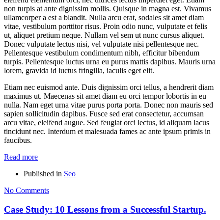
non turpis at ante dignissim mollis. Quisque in magna est. Vivamus
ullamcorper a est a blandit. Nulla arcu erat, sodales sit amet diam
vitae, vestibulum porttitor risus. Proin odio nunc, vulputate et felis
ut, aliquet pretium neque. Nullam vel sem ut nunc cursus aliquet.
Donec vulputate lectus nisi, vel vulputate nisi pellentesque nec.
Pellentesque vestibulum condimentum nibh, efficitur bibendum
turpis. Pellentesque luctus urna eu purus mattis dapibus. Mauris urna
lorem, gravida id luctus fringilla, iaculis eget elit.
Etiam nec euismod ante. Duis dignissim orci tellus, a hendrerit diam
maximus ut. Maecenas sit amet diam eu orci tempor lobortis in eu
nulla. Nam eget urna vitae purus porta porta. Donec non mauris sed
sapien sollicitudin dapibus. Fusce sed erat consectetur, accumsan
arcu vitae, eleifend augue. Sed feugiat orci lectus, id aliquam lacus
tincidunt nec. Interdum et malesuada fames ac ante ipsum primis in
faucibus.
Read more
Published in
Seo
No Comments
Case Study: 10 Lessons from a Successful Startup.