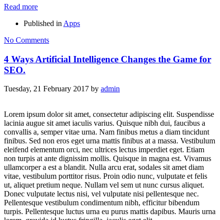
Read more
Published in
Apps
No Comments
4 Ways Artificial Intelligence Changes the Game for
SEO.
Tuesday, 21 February 2017
by
admin
Lorem ipsum dolor sit amet, consectetur adipiscing elit. Suspendisse
lacinia augue sit amet iaculis varius. Quisque nibh dui, faucibus a
convallis a, semper vitae urna. Nam finibus metus a diam tincidunt
finibus. Sed non eros eget urna mattis finibus at a massa. Vestibulum
eleifend elementum orci, nec ultrices lectus imperdiet eget. Etiam
non turpis at ante dignissim mollis. Quisque in magna est. Vivamus
ullamcorper a est a blandit. Nulla arcu erat, sodales sit amet diam
vitae, vestibulum porttitor risus. Proin odio nunc, vulputate et felis
ut, aliquet pretium neque. Nullam vel sem ut nunc cursus aliquet.
Donec vulputate lectus nisi, vel vulputate nisi pellentesque nec.
Pellentesque vestibulum condimentum nibh, efficitur bibendum
turpis. Pellentesque luctus urna eu purus mattis dapibus. Mauris urna