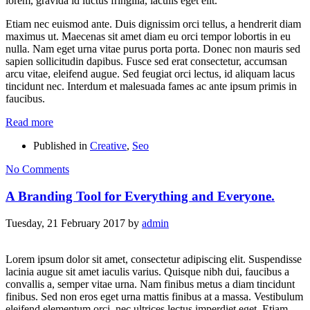
lorem, gravida id luctus fringilla, iaculis eget elit.
Etiam nec euismod ante. Duis dignissim orci tellus, a hendrerit diam
maximus ut. Maecenas sit amet diam eu orci tempor lobortis in eu
nulla. Nam eget urna vitae purus porta porta. Donec non mauris sed
sapien sollicitudin dapibus. Fusce sed erat consectetur, accumsan
arcu vitae, eleifend augue. Sed feugiat orci lectus, id aliquam lacus
tincidunt nec. Interdum et malesuada fames ac ante ipsum primis in
faucibus.
Read more
Published in
Creative
,
Seo
No Comments
A Branding Tool for Everything and Everyone.
Tuesday, 21 February 2017
by
admin
Lorem ipsum dolor sit amet, consectetur adipiscing elit. Suspendisse
lacinia augue sit amet iaculis varius. Quisque nibh dui, faucibus a
convallis a, semper vitae urna. Nam finibus metus a diam tincidunt
finibus. Sed non eros eget urna mattis finibus at a massa. Vestibulum
eleifend elementum orci, nec ultrices lectus imperdiet eget. Etiam