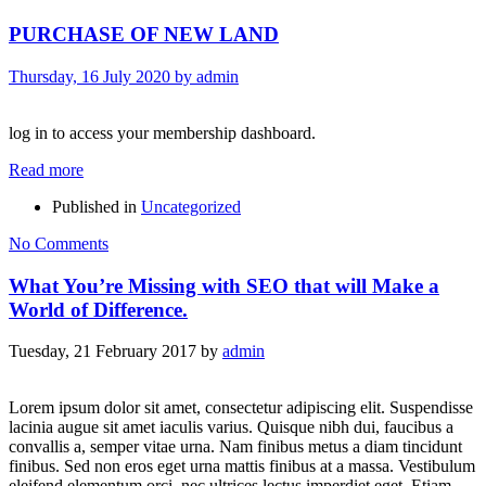
PURCHASE OF NEW LAND
Thursday, 16 July 2020
by
admin
log in to access your membership dashboard.
Read more
Published in
Uncategorized
No Comments
What You’re Missing with SEO that will Make a
World of Difference.
Tuesday, 21 February 2017
by
admin
Lorem ipsum dolor sit amet, consectetur adipiscing elit. Suspendisse
lacinia augue sit amet iaculis varius. Quisque nibh dui, faucibus a
convallis a, semper vitae urna. Nam finibus metus a diam tincidunt
finibus. Sed non eros eget urna mattis finibus at a massa. Vestibulum
eleifend elementum orci, nec ultrices lectus imperdiet eget. Etiam