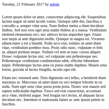
Tuesday, 21 February 2017
by
admin
Lorem ipsum dolor sit amet, consectetur adipiscing elit. Suspendisse
lacinia augue sit amet iaculis varius. Quisque nibh dui, faucibus a
convallis a, semper vitae urna. Nam finibus metus a diam tincidunt
finibus. Sed non eros eget urna mattis finibus at a massa. Vestibulum
eleifend elementum orci, nec ultrices lectus imperdiet eget. Etiam
non turpis at ante dignissim mollis. Quisque in magna est. Vivamus
ullamcorper a est a blandit. Nulla arcu erat, sodales sit amet diam
vitae, vestibulum porttitor risus. Proin odio nunc, vulputate et felis
ut, aliquet pretium neque. Nullam vel sem ut nunc cursus aliquet.
Donec vulputate lectus nisi, vel vulputate nisi pellentesque nec.
Pellentesque vestibulum condimentum nibh, efficitur bibendum
turpis. Pellentesque luctus urna eu purus mattis dapibus. Mauris urna
lorem, gravida id luctus fringilla, iaculis eget elit.
Etiam nec euismod ante. Duis dignissim orci tellus, a hendrerit diam
maximus ut. Maecenas sit amet diam eu orci tempor lobortis in eu
nulla. Nam eget urna vitae purus porta porta. Donec non mauris sed
sapien sollicitudin dapibus. Fusce sed erat consectetur, accumsan
arcu vitae, eleifend augue. Sed feugiat orci lectus, id aliquam lacus
tincidunt nec. Interdum et malesuada fames ac ante ipsum primis in
faucibus.